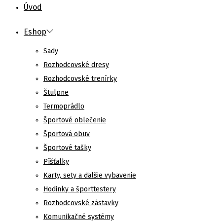
Úvod
Eshop
Sady
Rozhodcovské dresy
Rozhodcovské trenírky
Štulpne
Termoprádlo
Športové oblečenie
Športová obuv
Športové tašky
Píšťalky
Karty, sety a ďalšie vybavenie
Hodinky a športtestery
Rozhodcovské zástavky
Komunikačné systémy