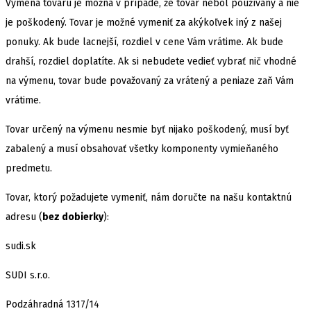
Výmena tovaru je možná v prípade, že tovar nebol používaný a nie
je poškodený. Tovar je možné vymeniť za akýkoľvek iný z našej
ponuky. Ak bude lacnejší, rozdiel v cene Vám vrátime. Ak bude
drahší, rozdiel doplatíte. Ak si nebudete vedieť vybrať nič vhodné
na výmenu, tovar bude považovaný za vrátený a peniaze zaň Vám
vrátime.
Tovar určený na výmenu nesmie byť nijako poškodený, musí byť
zabalený a musí obsahovať všetky komponenty vymieňaného
predmetu.
Tovar, ktorý požadujete vymeniť, nám doručte na našu kontaktnú
adresu (
bez dobierky
):
sudi.sk
SUDI s.r.o.
Podzáhradná 1317/14