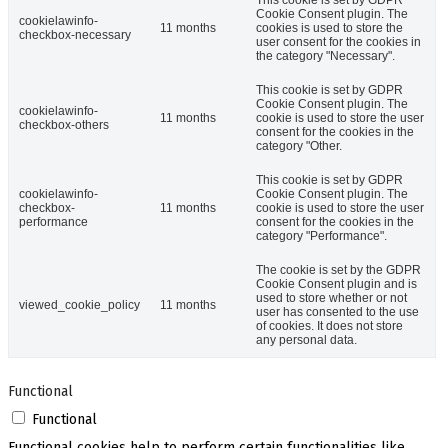
This cookie is set by GDPR
Cookie Consent plugin. The
cookielawinfo-
11 months
cookies is used to store the
checkbox-necessary
user consent for the cookies in
the category "Necessary".
This cookie is set by GDPR
Cookie Consent plugin. The
cookielawinfo-
11 months
cookie is used to store the user
checkbox-others
consent for the cookies in the
category "Other.
This cookie is set by GDPR
cookielawinfo-
Cookie Consent plugin. The
checkbox-
11 months
cookie is used to store the user
performance
consent for the cookies in the
category "Performance".
The cookie is set by the GDPR
Cookie Consent plugin and is
used to store whether or not
viewed_cookie_policy
11 months
user has consented to the use
of cookies. It does not store
any personal data.
Functional
Functional
Functional cookies help to perform certain functionalities like