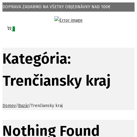
DOPRAVA ZADARMO NA VŠETKY OBJEDNÁVKY NAD 100€
Skip
Skip
to
to
0
navigation
content
Kategória:
Trenčiansky kraj
Domov
/
Bazár
/
Trenčiansky kraj
Nothing Found