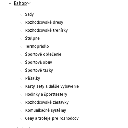
Eshop
Sady
Rozhodcovské dresy
Rozhodcovské trenírky
Štulpne
Termoprádlo
Športové oblečenie
Športová obuv
Športové tašky
Píšťalky
Karty, sety a ďalšie vybavenie
Hodinky a športtestery
Rozhodcovské zástavky
Komunikačné systémy
Ceny a trofeje pre rozhodcov