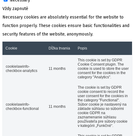
Necessary
Vždy zapnuté
Necessary cookies are absolutely essential for the website to
function properly. These cookies ensure basic functionalities and
security features of the website, anonymously.
Cookie
Dĺžka trvania
Popis
This cookie is set by GDPR
Cookie Consent plugin. The
cookielawinfo-
11 months
cookie is used to store the user
checkbox-analytics
consent for the cookies in the
category "Analytics".
The cookie is set by GDPR
cookie consent to record the
user consent for the cookies in
the category "Functional".
cookielawinfo-
Súbor cookie je nastavený na
11 months
checkbox-functional
základe súhlasu so súbormi
cookie GDPR na
zaznamenanie súhlasu
používateľa pre súbory cookie
v kategórii „Funkčné“.