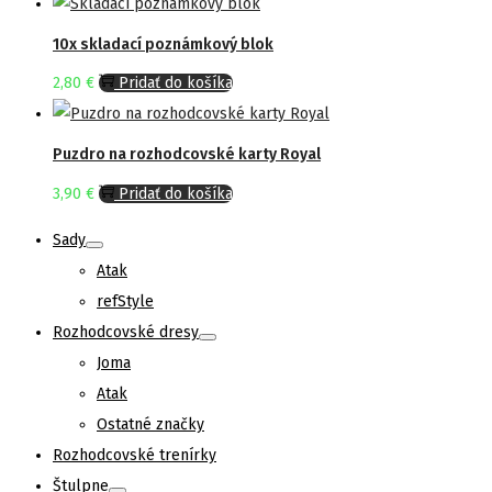
10x skladací poznámkový blok
2,80
€
Pridať do košíka
Puzdro na rozhodcovské karty Royal
3,90
€
Pridať do košíka
Sady
Atak
refStyle
Rozhodcovské dresy
Joma
Atak
Ostatné značky
Rozhodcovské trenírky
Štulpne