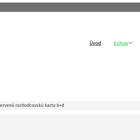
Úvod
Eshop
 červenú rozhodcovskú kartu b+d