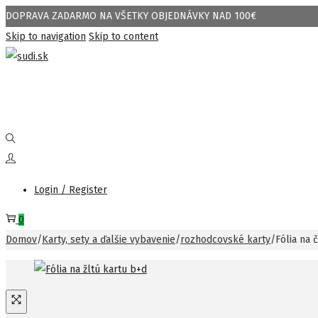
DOPRAVA ZADARMO NA VŠETKY OBJEDNÁVKY NAD 100€
Skip to navigation
Skip to content
Login / Register
0
Domov
/
Karty, sety a ďalšie vybavenie
/
rozhodcovské karty
/
Fólia na