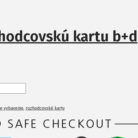
zhodcovskú kartu b+d
šie vybavenie
,
rozhodcovské karty