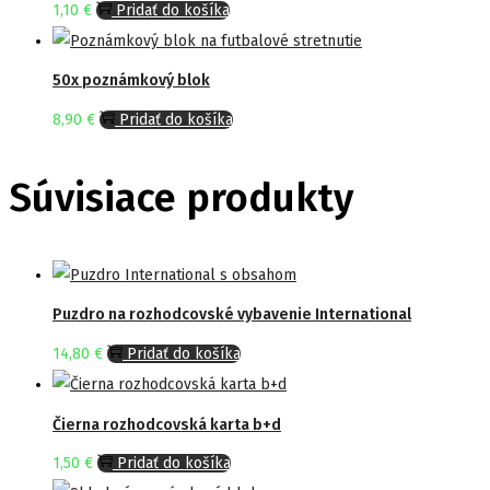
1,10
€
Pridať do košíka
50x poznámkový blok
8,90
€
Pridať do košíka
Súvisiace produkty
Puzdro na rozhodcovské vybavenie International
14,80
€
Pridať do košíka
Čierna rozhodcovská karta b+d
1,50
€
Pridať do košíka