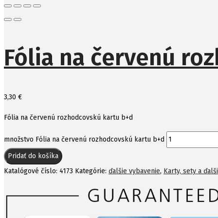
Fólia na červenú ro
3,30
€
Fólia na červenú rozhodcovskú kartu b+d
množstvo Fólia na červenú rozhodcovskú kartu b+d
Pridať do košíka
Katalógové číslo:
4173
Kategórie:
ďalšie vybavenie
,
Karty, sety a ďal