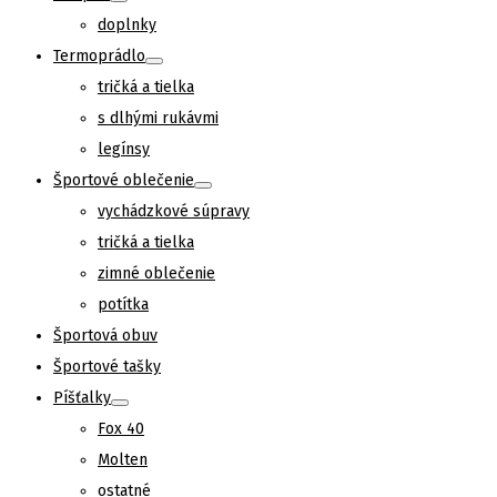
doplnky
Termoprádlo
tričká a tielka
s dlhými rukávmi
legínsy
Športové oblečenie
vychádzkové súpravy
tričká a tielka
zimné oblečenie
potítka
Športová obuv
Športové tašky
Píšťalky
Fox 40
Molten
ostatné