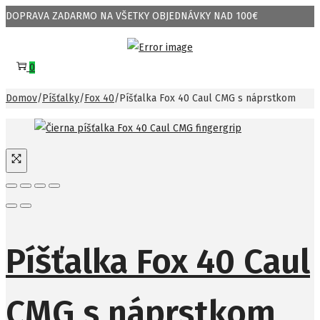
DOPRAVA ZADARMO NA VŠETKY OBJEDNÁVKY NAD 100€
Skip
Skip
to
to
0
navigation
content
Domov
/
Píšťalky
/
Fox 40
/
Píšťalka Fox 40 Caul CMG s náprstkom
Píšťalka Fox 40 Caul
CMG s náprstkom