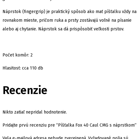
Náprstok (fingergrip) je praktický spôsob ako mať píšťalku vždy na
rovnakom mieste, pričom ruka a prsty zostávajú voľné na písanie
alebo aj chytanie. Náprstok sa dá prispôsobiť veľkosti prstov.
Počet komôr: 2
Hlasitosť: cca 110 db
Recenzie
Nikto zatiaľ nepridal hodnotenie.
Pridajte prvú recenziu pre “Píšťalka Fox 40 Caul CMG s náprstkom”
Vaša e-mailová adresa nebude zverejnená.
Vyžadované polia sú