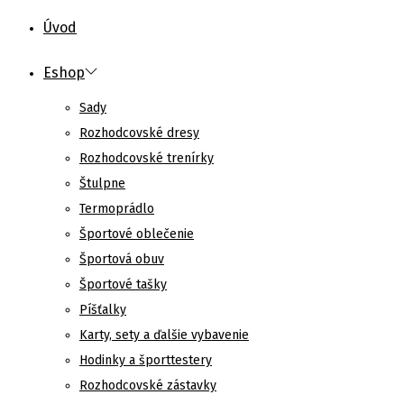
Úvod
Eshop
Sady
Rozhodcovské dresy
Rozhodcovské trenírky
Štulpne
Termoprádlo
Športové oblečenie
Športová obuv
Športové tašky
Píšťalky
Karty, sety a ďalšie vybavenie
Hodinky a športtestery
Rozhodcovské zástavky