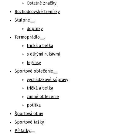
Ostatné značky
Rozhodcovské trenírky
Štulpne
doplnky
Termoprádlo
tričká a tielka
s dlhými rukávmi
legínsy
Športové oblečenie
vychádzkové súpravy
tričká a tielka
zimné oblečenie
potítka
Športová obuv
Športové tašky
Píšťalky