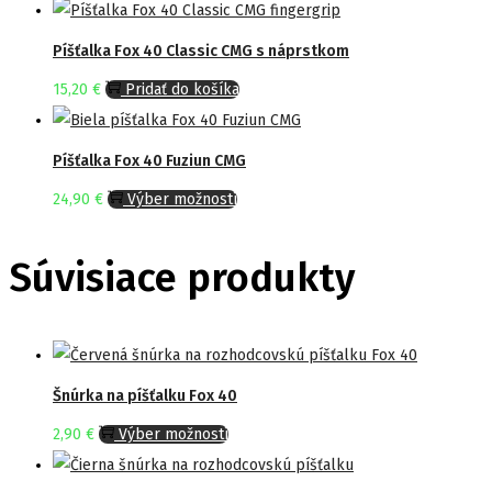
The
Píšťalka Fox 40 Classic CMG s náprstkom
options
may
15,20
€
Pridať do košíka
be
chosen
Píšťalka Fox 40 Fuziun CMG
on
This
24,90
€
Výber možností
the
product
product
has
Súvisiace produkty
page
multiple
variants.
The
options
Šnúrka na píšťalku Fox 40
may
This
2,90
€
Výber možností
be
product
chosen