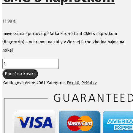
11,90
€
univerzálna športová píšťalka Fox 40 Caul CMG s náprstkom
(fingergrip) a ochranou na zuby v čiernej farbe vhodná najmä na
hokej
množstvo
Píšťalka
Pridať do košíka
Fox
Katalógové číslo:
4061
Kategórie:
Fox 40
,
Píšťalky
40
Caul
CMG
s
náprstkom