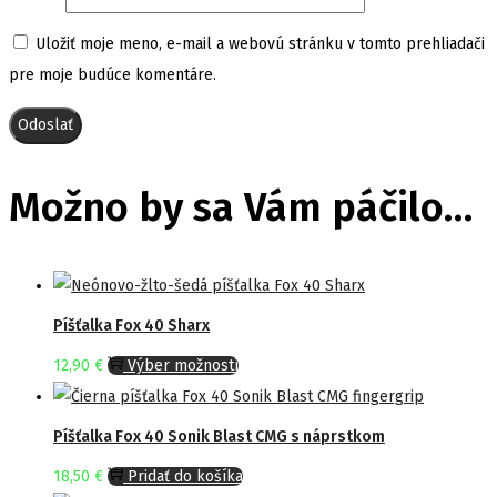
Uložiť moje meno, e-mail a webovú stránku v tomto prehliadači
pre moje budúce komentáre.
Možno by sa Vám páčilo…
Píšťalka Fox 40 Sharx
This
12,90
€
Výber možností
product
has
Píšťalka Fox 40 Sonik Blast CMG s náprstkom
multiple
18,50
€
Pridať do košíka
variants.