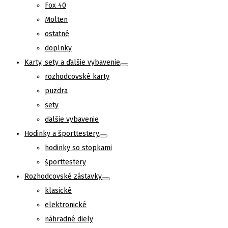
Fox 40
Molten
ostatné
doplnky
Karty, sety a ďalšie vybavenie
rozhodcovské karty
puzdra
sety
ďalšie vybavenie
Hodinky a športtestery
hodinky so stopkami
športtestery
Rozhodcovské zástavky
klasické
elektronické
náhradné diely