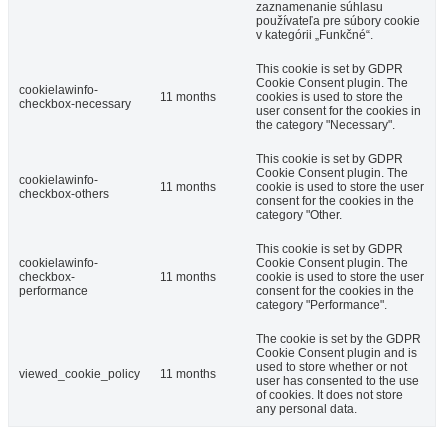
zaznamenanie súhlasu
používateľa pre súbory cookie
v kategórii „Funkčné“.
This cookie is set by GDPR
Cookie Consent plugin. The
cookielawinfo-
11 months
cookies is used to store the
checkbox-necessary
user consent for the cookies in
the category "Necessary".
This cookie is set by GDPR
Cookie Consent plugin. The
cookielawinfo-
11 months
cookie is used to store the user
checkbox-others
consent for the cookies in the
category "Other.
This cookie is set by GDPR
cookielawinfo-
Cookie Consent plugin. The
checkbox-
11 months
cookie is used to store the user
performance
consent for the cookies in the
category "Performance".
The cookie is set by the GDPR
Cookie Consent plugin and is
used to store whether or not
viewed_cookie_policy
11 months
user has consented to the use
of cookies. It does not store
any personal data.