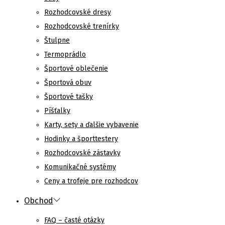
Rozhodcovské dresy
Rozhodcovské trenírky
Štulpne
Termoprádlo
Športové oblečenie
Športová obuv
Športové tašky
Píšťalky
Karty, sety a ďalšie vybavenie
Hodinky a športtestery
Rozhodcovské zástavky
Komunikačné systémy
Ceny a trofeje pre rozhodcov
Obchod
FAQ – časté otázky