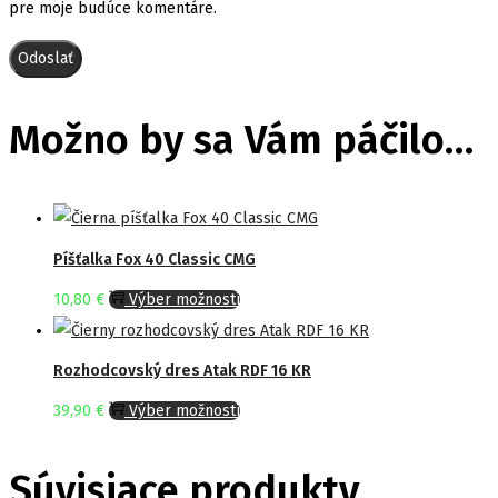
pre moje budúce komentáre.
Možno by sa Vám páčilo…
Píšťalka Fox 40 Classic CMG
This
10,80
€
Výber možností
product
has
Rozhodcovský dres Atak RDF 16 KR
multiple
This
39,90
€
Výber možností
variants.
product
The
has
Súvisiace produkty
options