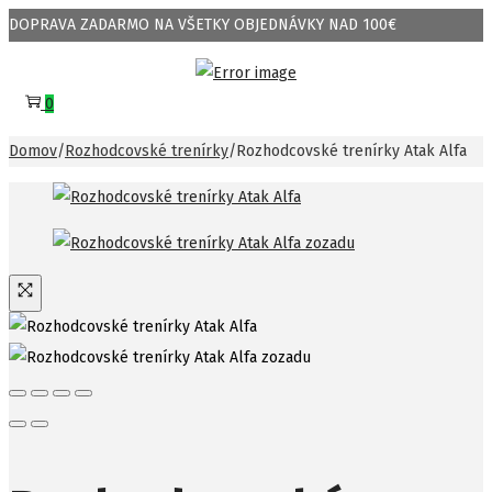
DOPRAVA ZADARMO NA VŠETKY OBJEDNÁVKY NAD 100€
Skip
Skip
to
to
0
navigation
content
Domov
/
Rozhodcovské trenírky
/
Rozhodcovské trenírky Atak Alfa