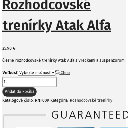
Rozhodcovské
trenírky Atak Alfa
25,90
€
Čierne rozhodcovské trenírky Atak Alfa s vreckami a suspenzorom
Veľkosť
Clear
množstvo
Rozhodcovské
Pridať do košíka
trenírky
Katalógové číslo:
RNF009
Kategória:
Rozhodcovské trenírky
Atak
Alfa