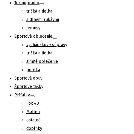
Termoprádlo
product
tričká a tielka
page
s dlhými rukávmi
legínsy
Športové oblečenie
vychádzkové súpravy
tričká a tielka
zimné oblečenie
potítka
Športová obuv
Športové tašky
Píšťalky
Fox 40
Molten
ostatné
doplnky