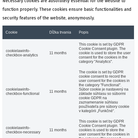
Necessary cookies are absolutely essential for the website to
function properly. These cookies ensure basic functionalities and
security features of the website, anonymously.
Cookie
Dĺžka trvania
Popis
This cookie is set by GDPR
Cookie Consent plugin. The
cookielawinfo-
11 months
cookie is used to store the user
checkbox-analytics
consent for the cookies in the
category "Analytics".
The cookie is set by GDPR
cookie consent to record the
user consent for the cookies in
the category "Functional".
cookielawinfo-
Súbor cookie je nastavený na
11 months
checkbox-functional
základe súhlasu so súbormi
cookie GDPR na
zaznamenanie súhlasu
používateľa pre súbory cookie
v kategórii „Funkčné“.
This cookie is set by GDPR
Cookie Consent plugin. The
cookielawinfo-
11 months
cookies is used to store the
checkbox-necessary
user consent for the cookies in