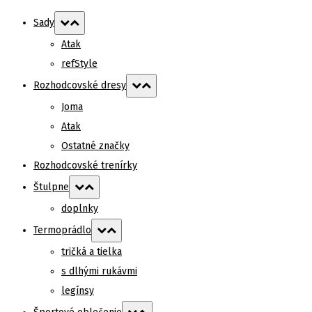
Sady
Atak
refStyle
Rozhodcovské dresy
Joma
Atak
Ostatné značky
Rozhodcovské trenírky
Štulpne
doplnky
Termoprádlo
tričká a tielka
s dlhými rukávmi
legínsy