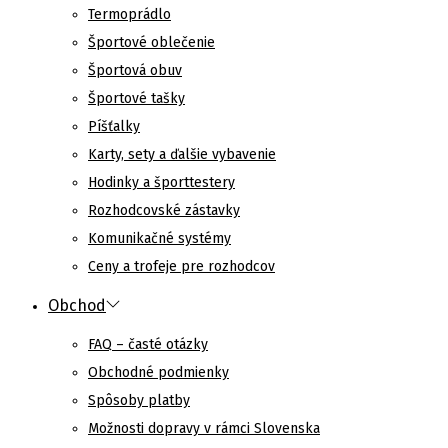
Termoprádlo
Športové oblečenie
Športová obuv
Športové tašky
Píšťalky
Karty, sety a ďalšie vybavenie
Hodinky a športtestery
Rozhodcovské zástavky
Komunikačné systémy
Ceny a trofeje pre rozhodcov
Obchod
FAQ – časté otázky
Obchodné podmienky
Spôsoby platby
Možnosti dopravy v rámci Slovenska