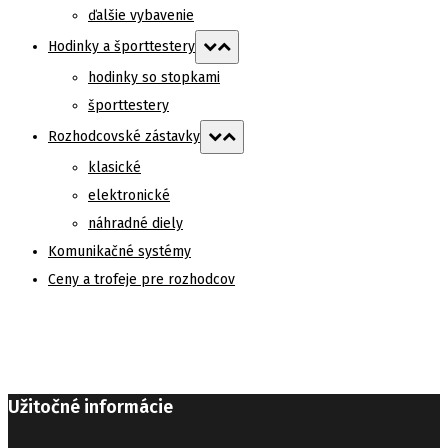
ďalšie vybavenie
Hodinky a športtestery
hodinky so stopkami
športtestery
Rozhodcovské zástavky
klasické
elektronické
náhradné diely
Komunikačné systémy
Ceny a trofeje pre rozhodcov
Užitočné informácie