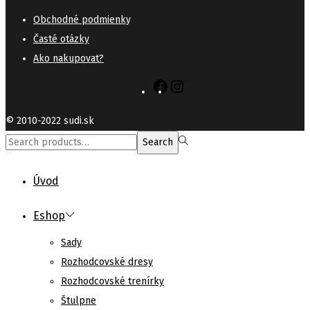
Obchodné podmienk
y
Časté otázky
Ako nakupovat?
Facebook
Instagram
© 2010-2022 sudi.sk
Search
Search
for:>
Úvod
Eshop
Sady
Rozhodcovské dresy
Rozhodcovské trenírky
Štulpne