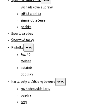
Športové oblečenie
vychádzkové súpravy
tričká a tielka
zimné oblečenie
potítka
Športová obuv
Športové tašky
Píšťalky
Fox 40
Molten
ostatné
doplnky
Karty, sety a ďalšie vybavenie
rozhodcovské karty
puzdra
sety