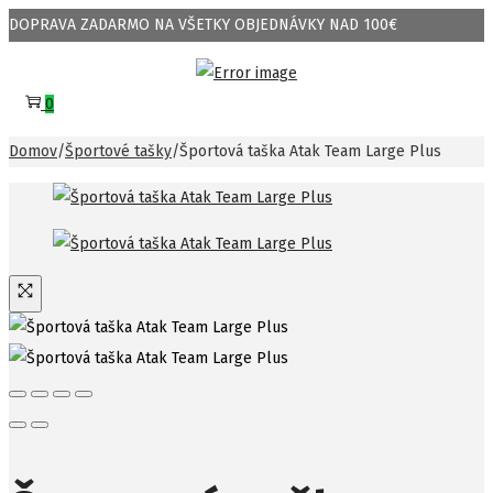
DOPRAVA ZADARMO NA VŠETKY OBJEDNÁVKY NAD 100€
Skip
Skip
to
to
0
navigation
content
Domov
/
Športové tašky
/
Športová taška Atak Team Large Plus