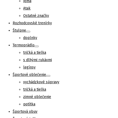
Joma
Atak
Ostatné značky
Rozhodcovské trenírky
Štulpne
doplnky
Termoprádlo
tričká a tielka
s dlhými rukávmi
legínsy
Športové oblečenie
vychádzkové súpravy
tričká a tielka
zimné oblečenie
potítka
Športová obuv