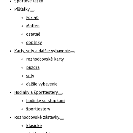
Športové tašky
Píšťalky
Fox 40
Molten
ostatné
doplnky
Karty, sety a ďalšie vybavenie
rozhodcovské karty
puzdra
sety
ďalšie vybavenie
Hodinky a športtestery
hodinky so stopkami
športtestery
Rozhodcovské zástavky
klasické