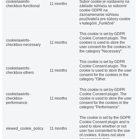
cookielawinfo-
Súbor cookie je nastavený na
11 months
checkbox-functional
základe súhlasu so súbormi
cookie GDPR na
zaznamenanie súhlasu
používateľa pre súbory cookie
v kategórii „Funkčné“.
This cookie is set by GDPR
Cookie Consent plugin. The
cookielawinfo-
11 months
cookies is used to store the
checkbox-necessary
user consent for the cookies in
the category "Necessary".
This cookie is set by GDPR
Cookie Consent plugin. The
cookielawinfo-
11 months
cookie is used to store the user
checkbox-others
consent for the cookies in the
category "Other.
This cookie is set by GDPR
cookielawinfo-
Cookie Consent plugin. The
checkbox-
11 months
cookie is used to store the user
performance
consent for the cookies in the
category "Performance".
The cookie is set by the GDPR
Cookie Consent plugin and is
used to store whether or not
viewed_cookie_policy
11 months
user has consented to the use
of cookies. It does not store