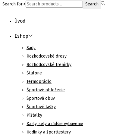
Search for:>
Search
Úvod
Eshop
Sady
Rozhodcovské dresy
Rozhodcovské trenírky
Štulpne
Termoprádlo
Športové oblečenie
Športová obuv
Športové tašky
Píšťalky
Karty, sety a ďalšie vybavenie
Hodinky a športtestery