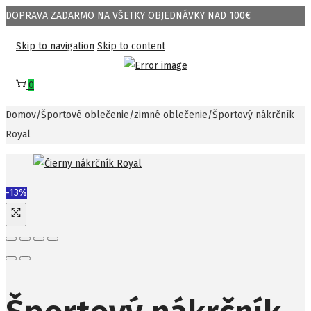
DOPRAVA ZADARMO NA VŠETKY OBJEDNÁVKY NAD 100€
Skip to navigation
Skip to content
0
Domov
/
Športové oblečenie
/
zimné oblečenie
/
Športový nákrčník
Royal
-13%