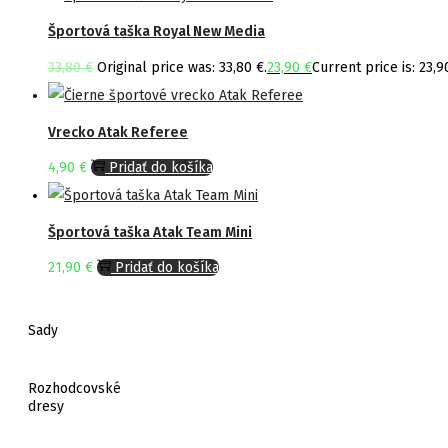
Športová taška Royal New Media
33,80
€
Original price was: 33,80 €.
23,90
€
Current price is: 23,9
Vrecko Atak Referee
4,90
€
Pridať do košíka
Športová taška Atak Team Mini
21,90
€
Pridať do košíka
Sady
Rozhodcovské
dresy