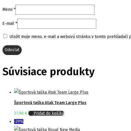
Meno
*
E-mail
*
Uložiť moje meno, e-mail a webovú stránku v tomto prehliadači
Súvisiace produkty
Športová taška Atak Team Large Plus
27,90
€
Pridať do košíka
-29%